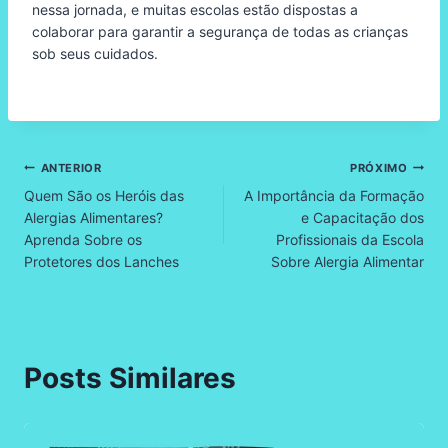
nessa jornada, e muitas escolas estão dispostas a
colaborar para garantir a segurança de todas as crianças
sob seus cuidados.
Navegação
ANTERIOR
PRÓXIMO
Quem São os Heróis das
A Importância da Formação
de
Alergias Alimentares?
e Capacitação dos
Aprenda Sobre os
Profissionais da Escola
Post
Protetores dos Lanches
Sobre Alergia Alimentar
Posts Similares