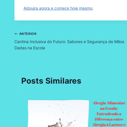
Adquira agora e comece hoje mesmo
.
Navegação
ANTERIOR
Cantina Inclusiva do Futuro: Sabores e Segurança de Mãos
de
Dadas na Escola
Post
Posts Similares