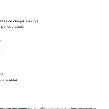
ntes de chegar à escola
 período escolar
.
:
os
a a criança
cada em ver como alguns alimentos eram gatilhos recorrentes.