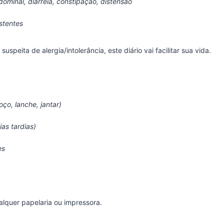
ominal, diarreia, constipação, distensão
stentes
uspeita de alergia/intolerância, este diário vai facilitar sua vida.
ço, lanche, jantar)
as tardias)
es
alquer papelaria ou impressora.