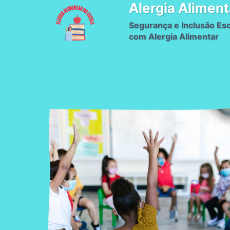
Alergia Aliment
Pular
para
Segurança e Inclusão Esc
o
com Alergia Alimentar
Conteúdo