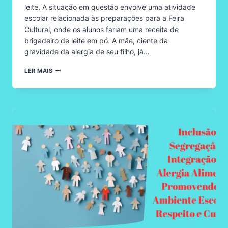
leite. A situação em questão envolve uma atividade
escolar relacionada às preparações para a Feira
Cultural, onde os alunos fariam uma receita de
brigadeiro de leite em pó. A mãe, ciente da
gravidade da alergia de seu filho, já…
RELATO
LER MAIS
DE
UMA
MÃE
SOBRE
ALERGIA
ALIMENTAR
NA
ESCOLA:
EXCLUINDO
UMA
CRIANÇA
DE
ATIVIDADES
PEDAGÓGICAS