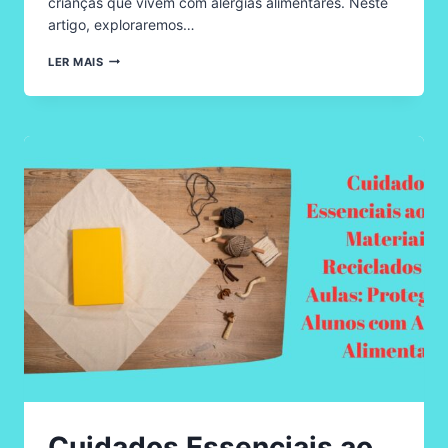
crianças que vivem com alergias alimentares. Neste
artigo, exploraremos…
INCLUSÃO,
LER MAIS
SEGREGAÇÃO
E
INTEGRAÇÃO
NA
ALERGIA
ALIMENTAR:
PROMOVENDO
UM
AMBIENTE
ESCOLAR
DE
RESPEITO
E
CUIDADO
Cuidados Essenciais ao