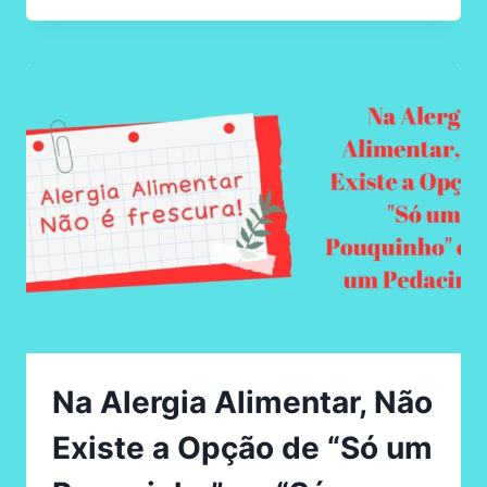
AO
USAR
MATERIAIS
RECICLADOS
NAS
AULAS:
PROTEGENDO
ALUNOS
COM
ALERGIA
ALIMENTAR
Na Alergia Alimentar, Não
Existe a Opção de “Só um