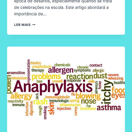
época de desafios, especialmente quando se trata
de celebrações na escola. Este artigo abordará a
importância de…
ALERGIA
LER MAIS
ALIMENTAR
E
HALLOWEEN:
COMO
PERSONALIZAR
UMA
ABORDAGEM
SEGURA
NA
ESCOLA