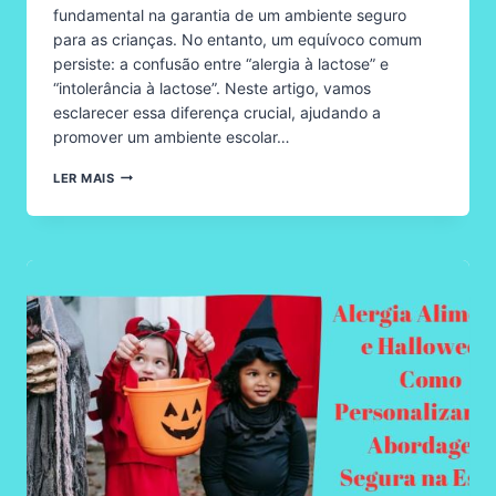
fundamental na garantia de um ambiente seguro
para as crianças. No entanto, um equívoco comum
persiste: a confusão entre “alergia à lactose” e
“intolerância à lactose”. Neste artigo, vamos
esclarecer essa diferença crucial, ajudando a
promover um ambiente escolar…
ALERGIA
LER MAIS
ALIMENTAR
NA
ESCOLA:
ENTENDENDO
A
DIFERENÇA
ENTRE
ALERGIA
À
LACTOSE
E
INTOLERÂNCIA
À
LACTOSE