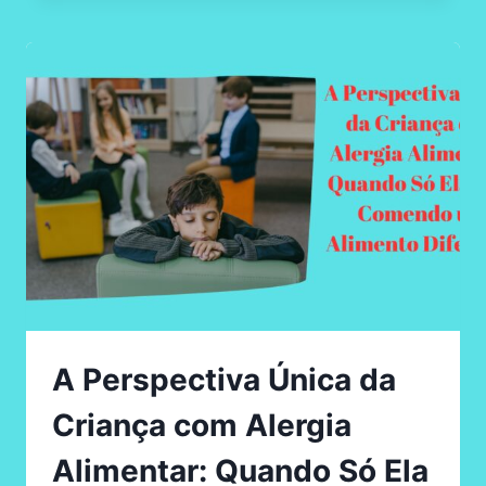
QUE
É
ANAFILAXIA?
ENTENDA
A
IMPORTÂNCIA
DE
CONHECER
ESTA
CONDIÇÃO
A Perspectiva Única da
Criança com Alergia
Alimentar: Quando Só Ela