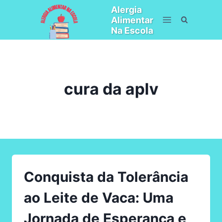
Pular
Alergia
para
Alimentar
o
Na Escola
Conteúdo
cura da aplv
Conquista da Tolerância
ao Leite de Vaca: Uma
Jornada de Esperança e