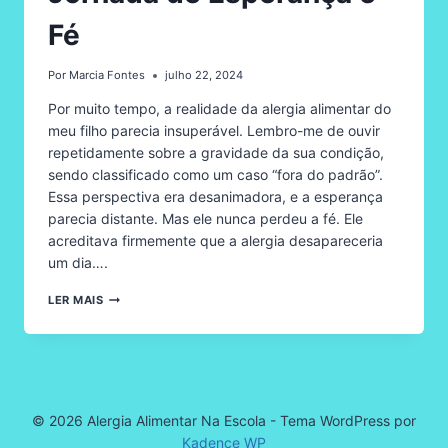
Fé
Por
Marcia Fontes
julho 22, 2024
Por muito tempo, a realidade da alergia alimentar do
meu filho parecia insuperável. Lembro-me de ouvir
repetidamente sobre a gravidade da sua condição,
sendo classificado como um caso “fora do padrão”.
Essa perspectiva era desanimadora, e a esperança
parecia distante. Mas ele nunca perdeu a fé. Ele
acreditava firmemente que a alergia desapareceria
um dia….
CONQUISTA
LER MAIS
DA
TOLERÂNCIA
AO
LEITE
DE
VACA:
UMA
© 2026 Alergia Alimentar Na Escola - Tema WordPress por
JORNADA
Kadence WP