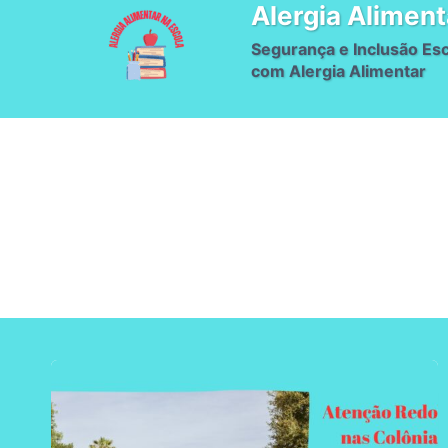
Alergia Aliment
Pular
para
Segurança e Inclusão Esc
o
com Alergia Alimentar
Conteúdo