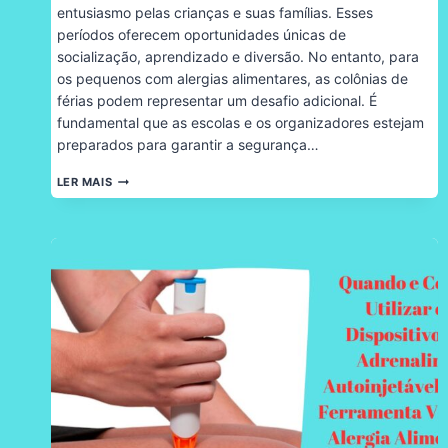
entusiasmo pelas crianças e suas famílias. Esses
períodos oferecem oportunidades únicas de
socialização, aprendizado e diversão. No entanto, para
os pequenos com alergias alimentares, as colônias de
férias podem representar um desafio adicional. É
fundamental que as escolas e os organizadores estejam
preparados para garantir a segurança…
ATENÇÃO
LER MAIS
REDOBRADA
NAS
COLÔNIAS
DE
FÉRIAS:
CUIDADOS
ESSENCIAIS
COM
CRIANÇAS
COM
ALERGIAS
ALIMENTARES