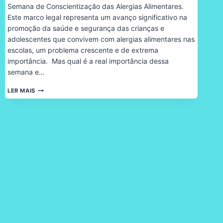
Semana de Conscientização das Alergias Alimentares.
Este marco legal representa um avanço significativo na
promoção da saúde e segurança das crianças e
adolescentes que convivem com alergias alimentares nas
escolas, um problema crescente e de extrema
importância. Mas qual é a real importância dessa
semana e…
SEMANA
LER MAIS
NACIONAL
DE
CONSCIENTIZAÇÃO
DAS
ALERGIAS
ALIMENTARES:
UMA
NECESSIDADE
URGENTE
NAS
ESCOLAS