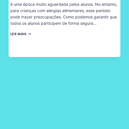
é uma época muito aguardada pelos alunos. No entanto,
para crianças com alergias alimentares, esse período
pode trazer preocupações. Como podemos garantir que
todos os alunos participem de forma segura…
FESTA
LER MAIS
JUNINA
NA
ESCOLA:
COMO
GARANTIR
A
INCLUSÃO
DE
ALUNOS
COM
ALERGIAS
ALIMENTARES