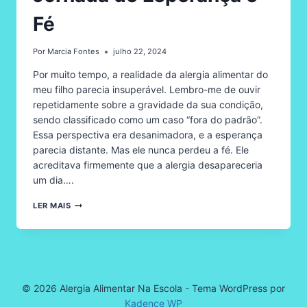
Fé
Por
Marcia Fontes
julho 22, 2024
Por muito tempo, a realidade da alergia alimentar do
meu filho parecia insuperável. Lembro-me de ouvir
repetidamente sobre a gravidade da sua condição,
sendo classificado como um caso “fora do padrão”.
Essa perspectiva era desanimadora, e a esperança
parecia distante. Mas ele nunca perdeu a fé. Ele
acreditava firmemente que a alergia desapareceria
um dia….
CONQUISTA
LER MAIS
DA
TOLERÂNCIA
AO
LEITE
DE
VACA:
UMA
© 2026 Alergia Alimentar Na Escola - Tema WordPress por
JORNADA
Kadence WP