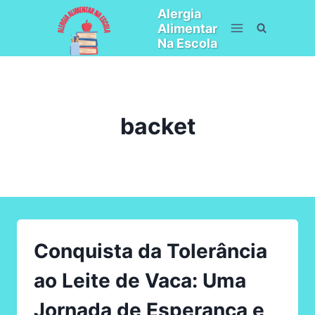
Pular
Alergia
para
Alimentar
o
Na Escola
Conteúdo
backet
Conquista da Tolerância
ao Leite de Vaca: Uma
Jornada de Esperança e